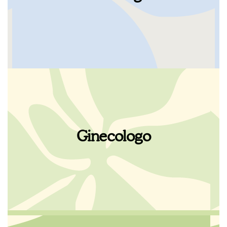
che possano costruire questo tempo
insieme.
Trovare, investire e dedicare tempo al
proprio benessere, alla propria salute e alla
propria felicità è fondamentale se si vuole
Ginecologo
stare bene. C’è bisogno di luoghi e persone
che possano costruire questo tempo
insieme.