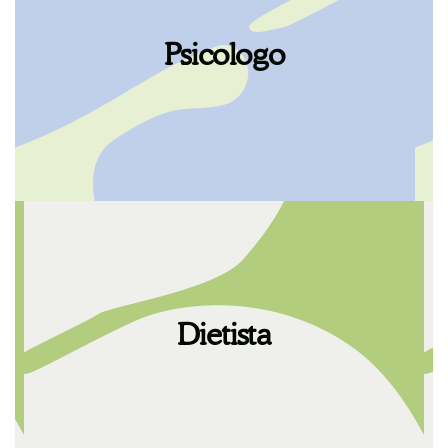
Trovare, investire e dedicare tempo al
proprio benessere, alla propria salute e alla
propria felicità è fondamentale se si vuole
Psicologo
stare bene. C’è bisogno di luoghi e persone
che possano costruire questo tempo
insieme.
Trovare, investire e dedicare tempo al
proprio benessere, alla propria salute e alla
propria felicità è fondamentale se si vuole
Dietista
stare bene. C’è bisogno di luoghi e persone
che possano costruire questo tempo
insieme.