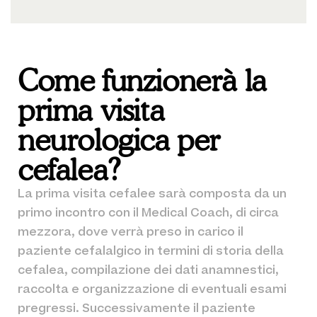
Come funzionerà la
prima visita
neurologica per
cefalea?
La prima visita cefalee sarà composta da un
primo incontro con il Medical Coach, di circa
mezzora, dove verrà preso in carico il
paziente cefalalgico in termini di storia della
cefalea, compilazione dei dati anamnestici,
raccolta e organizzazione di eventuali esami
pregressi. Successivamente il paziente