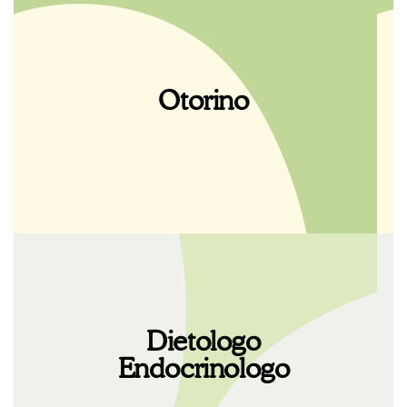
Trovare, investire e dedicare tempo al
proprio benessere, alla propria salute e alla
propria felicità è fondamentale se si vuole
Otorino
stare bene. C’è bisogno di luoghi e persone
che possano costruire questo tempo
insieme.
Trovare, investire e dedicare tempo al
proprio benessere, alla propria salute e alla
Dietologo
propria felicità è fondamentale se si vuole
Endocrinologo
stare bene. C’è bisogno di luoghi e persone
che possano costruire questo tempo
insieme.