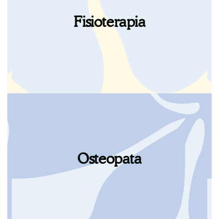
proprio benessere, alla propria salute e alla
propria felicità è fondamentale se si vuole
Fisioterapia
stare bene. C’è bisogno di luoghi e persone
che possano costruire questo tempo
insieme.
Trovare, investire e dedicare tempo al
proprio benessere, alla propria salute e alla
propria felicità è fondamentale se si vuole
Osteopata
stare bene. C’è bisogno di luoghi e persone
che possano costruire questo tempo
insieme.