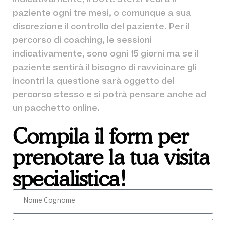
paziente ogni tre mesi, o comunque a sua
discrezione il controllo del paziente. Per il
percorso di coaching, le sessioni
indicativamente, sono ogni 15 giorni ma se il
paziente sentirà il bisogno di ravvicinare gli
incontri la questione sarà oggetto del
percorso stesso e si potrà pensare anche ad
un pacchetto online.
Compila il form per
prenotare la tua visita
specialistica!